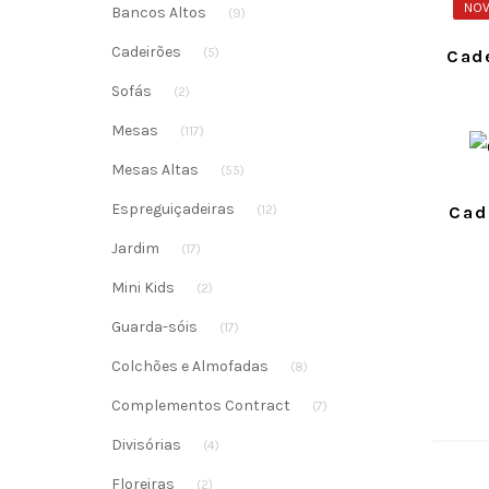
NOV
Bancos Altos
(9)
Cadeirões
(5)
Cad
Sofás
(2)
Mesas
(117)
Mesas Altas
(55)
Espreguiçadeiras
Cad
(12)
Jardim
(17)
Mini Kids
(2)
Guarda-sóis
(17)
Colchões e Almofadas
(8)
Complementos Contract
(7)
Divisórias
(4)
Floreiras
(2)