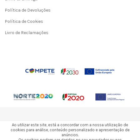
Política de Devoluções
Política de Cookies
Livro de Reclamações
Ao utilizar este site, está a concordar com a nossa utilização de
cookies para análise, conteúdo personalizado e apresentação de
anúncios.
2026 © Todos os direitos reservados a 3Gresins
Os cookies podem ser geridos no seu navegador ou nas