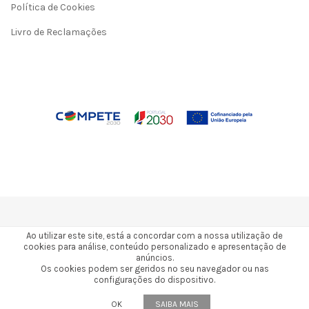
Política de Cookies
Livro de Reclamações
Ao utilizar este site, está a concordar com a nossa utilização de
cookies para análise, conteúdo personalizado e apresentação de
anúncios.
2026 © Todos os direitos reservados a 3Gresins
Os cookies podem ser geridos no seu navegador ou nas
configurações do dispositivo.
by | kuattrodesign
OK
SAIBA MAIS