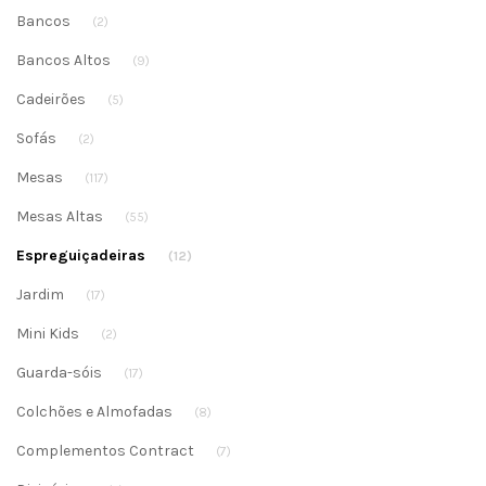
Bancos
(2)
Bancos Altos
(9)
Cadeirões
(5)
Sofás
(2)
Mesas
(117)
Mesas Altas
(55)
Espreguiçadeiras
(12)
Jardim
(17)
Mini Kids
(2)
Guarda-sóis
(17)
Colchões e Almofadas
(8)
Complementos Contract
(7)