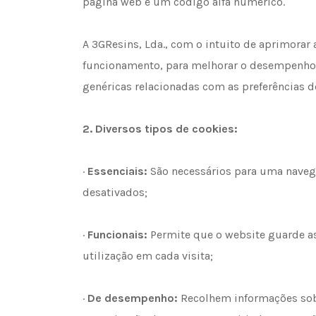
página web e um código alfa numérico.
A 3GResins, Lda., com o intuito de aprimorar 
funcionamento, para melhorar o desempenho e
genéricas relacionadas com as preferências d
2.
Diversos tipos de cookies:
·
Essenciais:
São necessários para uma navegaç
desativados;
·
Funcionais:
Permite que o website guarde as 
utilização em cada visita;
·
De desempenho:
Recolhem informações sobr