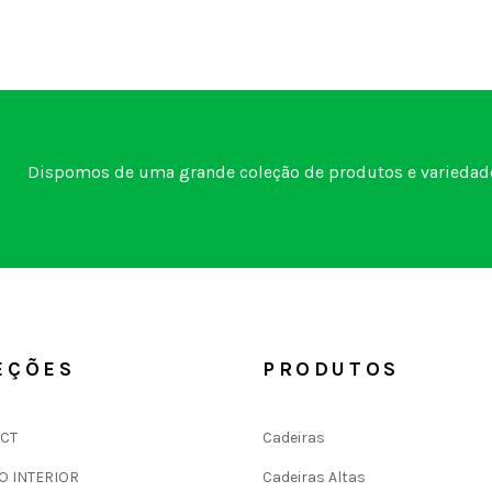
Dispomos de uma grande coleção de produtos e variedade
EÇÕES
PRODUTOS
CT
Cadeiras
O INTERIOR
Cadeiras Altas