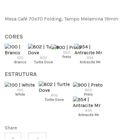
Mesa Café 70x70 Folding, Tampo Melamina 19mm
CORES
900
Preto
100
802
954
Branco
Turtle Dove
Antracite Mr
ESTRUTURA
100
900
White
Preto
802
Turtle Dove
954
Antracite Mr
Share