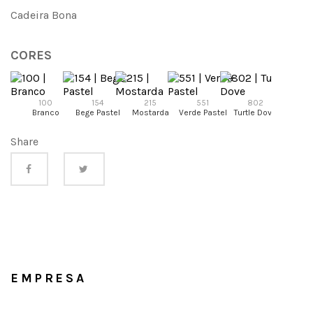
Cadeira Bona
CORES
100
154
215
551
802
95
Branco
Bege Pastel
Mostarda
Verde Pastel
Turtle Dove
Antraci
Share
EMPRESA