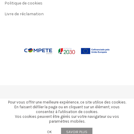
Politique de cookies
Livre de réclamation
Pour vous offrir une meilleure expérience, ce site utilise des cookies.
En faisant défiler la page ou en cliquant sur un élément, vous
consentez à l'utilisation de cookies.
2026 © Todos os direitos reservados a 3Gresins
Vos cookies peuvent être gérés sur votre navigateur ou vos
paramètres mobiles.
by | kuattrodesign
OK
SAVOIR PLUS