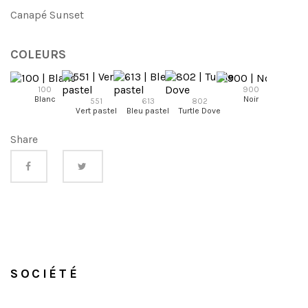
Canapé Sunset
COLEURS
100
900
Blanc
Noir
551
613
802
95
Vert pastel
Bleu pastel
Turtle Dove
Anhraci
Share
SOCIÉTÉ