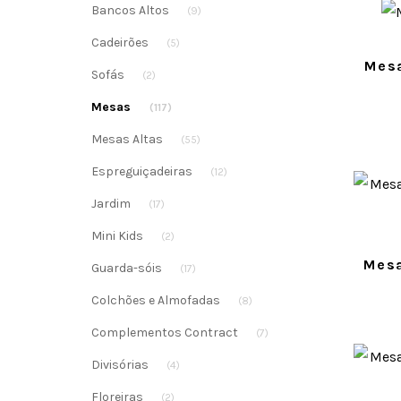
Bancos Altos
(9)
Cadeirões
(5)
Mesa
Sofás
(2)
Mesas
(117)
Mesas Altas
(55)
Espreguiçadeiras
(12)
Jardim
(17)
Mini Kids
(2)
Mesa
Guarda-sóis
(17)
Colchões e Almofadas
(8)
Complementos Contract
(7)
Divisórias
(4)
Floreiras
(2)