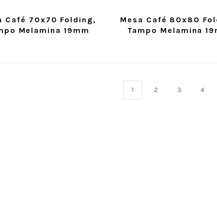
 Café 70x70 Folding,
Mesa Café 80x80 Fol
mpo Melamina 19mm
Tampo Melamina 1
1
2
3
4