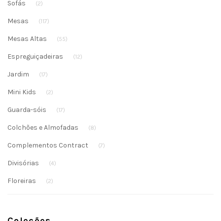
Sofás
(2)
Mesas
(117)
Mesas Altas
(55)
Espreguiçadeiras
(12)
Jardim
(17)
Mini Kids
(2)
Guarda-sóis
(17)
Colchões e Almofadas
(8)
Complementos Contract
(7)
Divisórias
(4)
Floreiras
(2)
Coleções