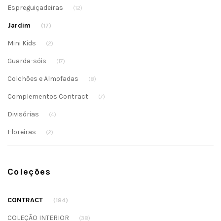
Espreguiçadeiras
(12)
Jardim
(17)
Mini Kids
(2)
Guarda-sóis
(17)
Colchões e Almofadas
(8)
Complementos Contract
(7)
Divisórias
(4)
Floreiras
(2)
Coleções
CONTRACT
(184)
COLEÇÃO INTERIOR
(38)