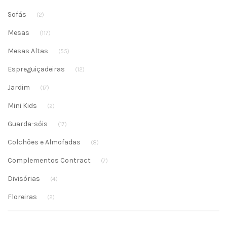
Sofás
(2)
Mesas
(117)
Mesas Altas
(55)
Espreguiçadeiras
(12)
Jardim
(17)
Mini Kids
(2)
Guarda-sóis
(17)
Colchões e Almofadas
(8)
Complementos Contract
(7)
Divisórias
(4)
Floreiras
(2)